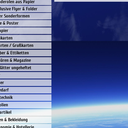
derolen aus Papier
lusive Flyer & Folder
er Sonderformen
e & Poster
apier
nkarten
rten / Grußkarten
ber & Ettiketten
hüren & Magazine
lätter ungeheftet
r
er
edarf
technik
olien
rtikel
ien & Bekleidung
nomie & Hotellerie