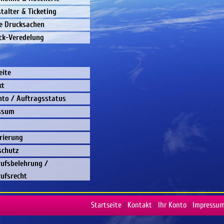
talter & Ticketing
e Drucksachen
ck-Veredelung
eite
kt
nto / Auftragsstatus
ssum
rierung
schutz
ufsbelehrung /
ufsrecht
Startseite
|
Kontakt
|
Ihr Konto
|
Impressu