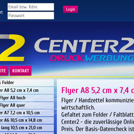
rt
ITE
KONTAKT
& Folder
Flyer A8 5,2 cm x 7,4 
er A8 5,2 cm x 7,4 cm
Flyer A8 hoch
Flyer / Handzettel kommunizie
Flyer A8 quer
wirtschaftlich.
er A7 7,2 cm x 10,5 cm
Gefaltet zum Folder / Faltblat
er A6 10,5 cm x 14,8 cm
Center2 - die zuverlässige Onl
 lang 10,5 cm x 21,0 cm
Preis. Der Basis-Datencheck ist