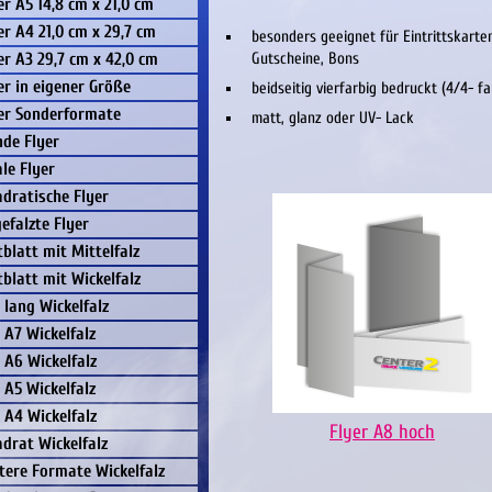
er A5 14,8 cm x 21,0 cm
er A4 21,0 cm x 29,7 cm
besonders geeignet für Eintrittskarte
er A3 29,7 cm x 42,0 cm
Gutscheine, Bons
er in eigener Größe
beidseitig vierfarbig bedruckt (4/4- fa
er Sonderformate
matt, glanz oder UV- Lack
de Flyer
le Flyer
dratische Flyer
efalzte Flyer
tblatt mit Mittelfalz
tblatt mit Wickelfalz
 lang Wickelfalz
 A7 Wickelfalz
 A6 Wickelfalz
 A5 Wickelfalz
 A4 Wickelfalz
Flyer A8 hoch
drat Wickelfalz
tere Formate Wickelfalz