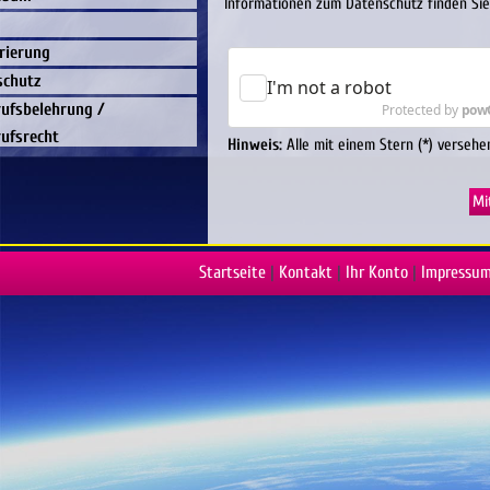
Informationen zum Datenschutz finden Sie
rierung
schutz
ufsbelehrung /
ufsrecht
Hinweis:
Alle mit einem Stern (*) versehen
Startseite
|
Kontakt
|
Ihr Konto
|
Impressu