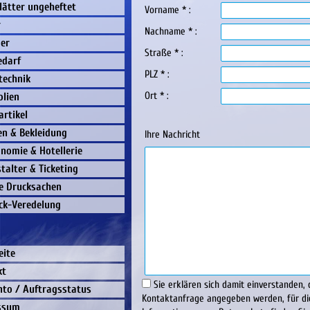
lätter ungeheftet
Vorname * :
r
Nachname * :
er
Straße * :
edarf
PLZ * :
technik
Ort * :
olien
rtikel
ien & Bekleidung
Ihre Nachricht
nomie & Hotellerie
talter & Ticketing
e Drucksachen
ck-Veredelung
eite
kt
Sie erklären sich damit einverstanden,
nto / Auftragsstatus
Kontaktanfrage angegeben werden, für di
ssum